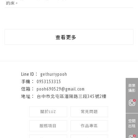
的床。
查看更多
gethurrypooh
0953153315
商業
pooh690529@gmail.com
攝影
台中市北屯區瀋陽路三段345號2樓
關於LUZ
常見問題
空間
服務項目
作品專區
出租