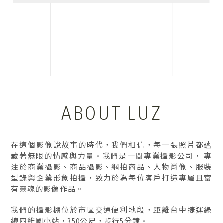
形象照拍攝
台中形象照拍攝
ABOUT LUZ
北屯區形象照拍攝
個人形象照拍攝
台中個人形象照拍攝
在這個影像說故事的時代，我們相信，每一張照片都蘊
藏著無限的情感與力量。我們是一間專業攝影公司， 專
注於商業攝影、商品攝影、網拍商品、人物肖像、服裝
型錄與企業形象拍攝，致力於為每位客戶打造專屬且富
有靈魂的影像作品。
我們的攝影棚位於市區交通便利地段，距離台中捷運綠
線四維國小站，350公尺，步行5分鐘。