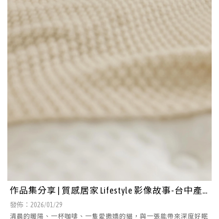
作品集分享 | 質感居家 Lifestyle 影像故事-台中產
品攝影/北屯區活動場地租借
發佈：2026/01/29
清晨的暖陽、一杯咖啡、一隻愛撒嬌的貓，與一張能帶來深度好眠