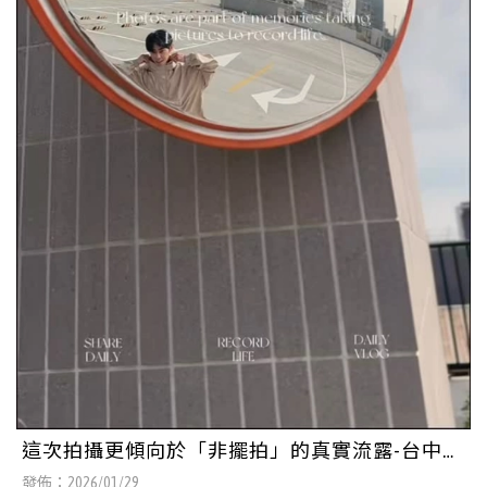
這次拍攝更傾向於「非擺拍」的真實流露-台中商
品攝影/北屯區食品拍攝
發佈：2026/01/29