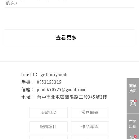
的床。
查看更多
gethurrypooh
0953153315
商業
pooh690529@gmail.com
攝影
台中市北屯區瀋陽路三段345號2樓
關於LUZ
常見問題
空間
出租
服務項目
作品專區