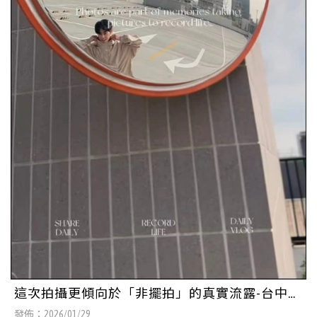
這次拍攝更傾向於「非擺拍」的真實流露-台中商
品攝影/北屯區食品拍攝
發佈：2026/01/29