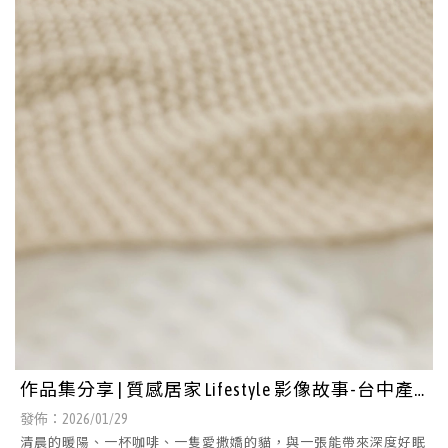
作品集分享 | 質感居家 Lifestyle 影像故事-台中產
品攝影/北屯區活動場地租借
發佈：2026/01/29
清晨的暖陽、一杯咖啡、一隻愛撒嬌的貓，與一張能帶來深度好眠