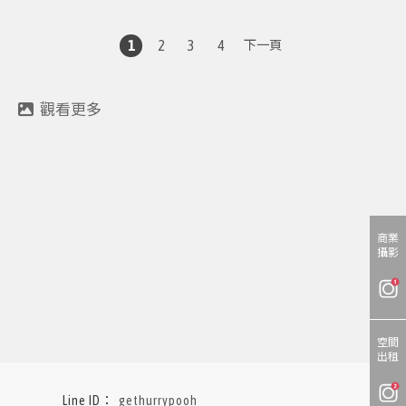
1
2
3
4
下一頁
商業
攝影
空間
出租
gethurrypooh