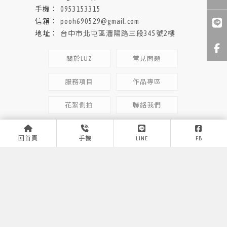
0953153315
pooh690529@gmail.com
台中市北屯區瀋陽路三段345號2樓
關於LUZ
常見問題
服務項目
作品專區
花絮側拍
聯絡我們
形象照拍攝
台中形象照拍攝
北屯區形象照拍攝
個人形象照拍攝
台中個人形象照拍攝
回首頁
手機
LINE
FB
Designed by
揚京快客
Copyright © 2026
..
累積人氣: 558894