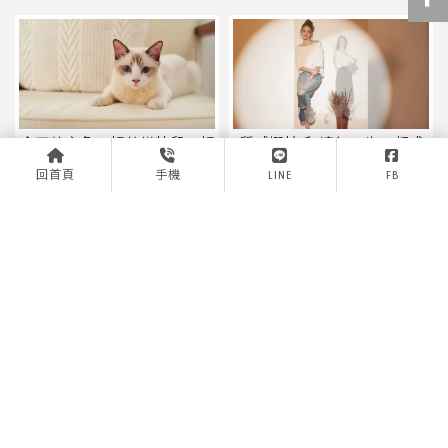
今天的主角：超萌模特兒＋超
質感棚拍系/讓每一步，都成
舒適的睡窩-產品拍攝/台中產
為畫面焦點。網拍攝影/台中
回首頁
手機
LINE
FB
品拍攝
網拍攝影
在白的層次裡，看見時尚的溫
乾淨構圖 × 成熟女性的時尚語
度-商品拍攝/台中商品拍攝
言-商業拍攝/台中商業拍攝